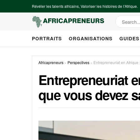
Révéler les talents africains, Valoriser les histoires de l’Afrique.
PORTRAITS
ORGANISATIONS
GUIDES
Africapreneurs
»
Perspectives
»
Entrepreneuriat en Afrique 
Entrepreneuriat e
que vous devez s