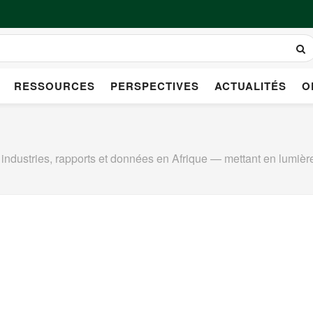
RESSOURCES
PERSPECTIVES
ACTUALITÉS
O
ndustries, rapports et données en Afrique — mettant en lumière 