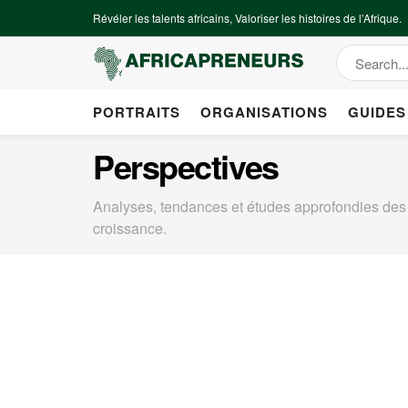
Révéler les talents africains, Valoriser les histoires de l’Afrique.
PORTRAITS
ORGANISATIONS
GUIDES
Perspectives
Analyses, tendances et études approfondies des i
croissance.