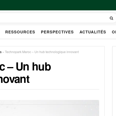
RESSOURCES
PERSPECTIVES
ACTUALITÉS
O
es
»
Technopark Maroc – Un hub technologique innovant
c – Un hub
novant