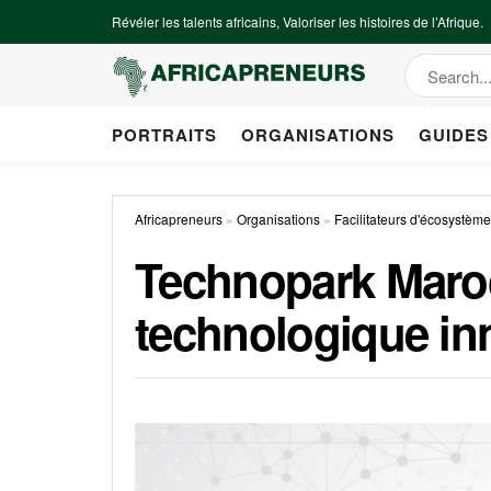
Révéler les talents africains, Valoriser les histoires de l’Afrique.
PORTRAITS
ORGANISATIONS
GUIDES
Africapreneurs
»
Organisations
»
Facilitateurs d'écosystèm
Technopark Maro
technologique in