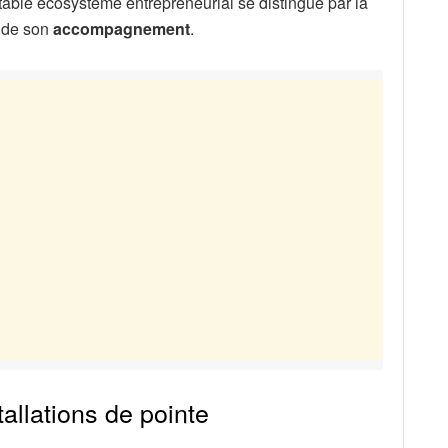
able écosystème entrepreneurial se distingue par la
r de son
accompagnement
.
allations de pointe