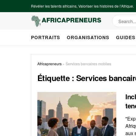
Révéler les talents africains, Valoriser les histoires de l’Afrique.
PORTRAITS
ORGANISATIONS
GUIDES
Africapreneurs
»
Services bancaires mobiles
Étiquette :
Services bancai
Inc
ten
"Expl
Afriq
aux s