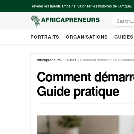
Révéler les talents africains, Valoriser les histoires de l’Afrique.
PORTRAITS
ORGANISATIONS
GUIDES
Africapreneurs
»
Guides
»
Comment démarrer en e-commerc
Comment démarre
Guide pratique